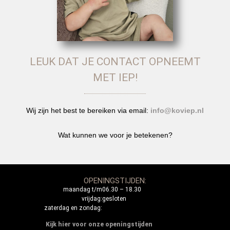
LEUK DAT JE CONTACT OPNEEMT
MET IEP!
Wij zijn het best te bereiken via email:
info@koviep.nl
Wat kunnen we voor je betekenen?
OPENINGSTIJDEN:
maandag t/m
06.30 – 18.30
vrijdag:
gesloten
zaterdag en zondag:
Kijk hier voor onze openingstijden